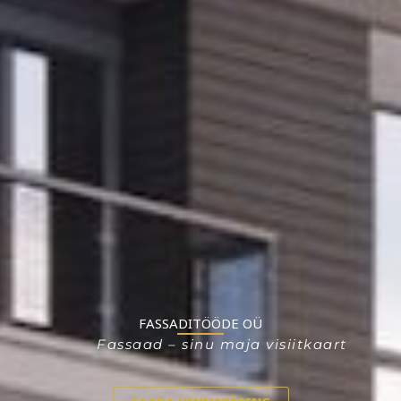
FASSADITÖÖDE OÜ
Fassaad – sinu maja visiitkaart